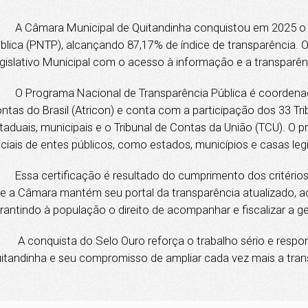
Câmara Municipal de Quitandinha conquistou em 2025 o Se
blica (PNTP), alcançando 87,17% de índice de transparência
gislativo Municipal com o acesso à informação e a transparên
Programa Nacional de Transparência Pública é coordenado
ntas do Brasil (Atricon) e conta com a participação dos 33 Trib
taduais, municipais e o Tribunal de Contas da União (TCU). O p
iciais de entes públicos, como estados, municípios e casas legi
sa certificação é resultado do cumprimento dos critérios 
e a Câmara mantém seu portal da transparência atualizado, a
rantindo à população o direito de acompanhar e fiscalizar a ge
conquista do Selo Ouro reforça o trabalho sério e respons
itandinha e seu compromisso de ampliar cada vez mais a trans