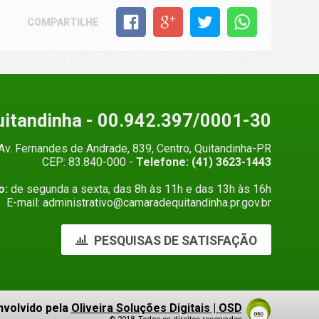
COMPARTILHE
uitandinha
- 00.942.397/0001-30
Av. Fernandes de Andrade, 839, Centro, Quitandinha-PR
CEP: 83.840-000 -
Telefone: (41) 3623-1443
o:
de segunda a sexta, das 8h às 11h e das 13h às 16h
E-mail: administrativo@camaradequitandinha.pr.gov.br
PESQUISAS DE SATISFAÇÃO
nvolvido pela
Oliveira Soluções Digitais | OSD