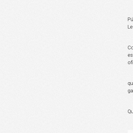
A 
Pú
Le
O 
Co
es
of
Es
qu
ga
A 
Qu