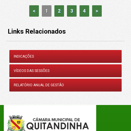
<
1
2
3
4
>
Links Relacionados
INDICAÇÕES
VÍDEOS DAS SESSÕES
RELATÓRIO ANUAL DE GESTÃO