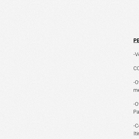
P
-V
C
-O
me
-O
Pa
-C
It