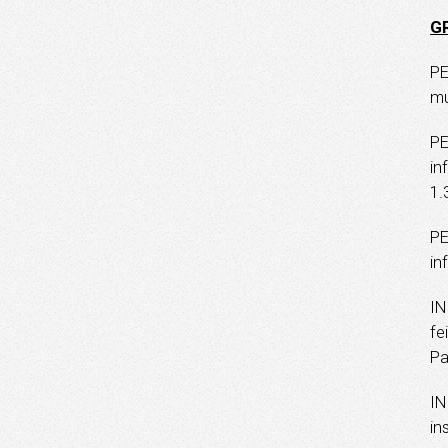
G
PE
mu
PE
in
1.
PE
in
IN
fe
Pa
IN
in