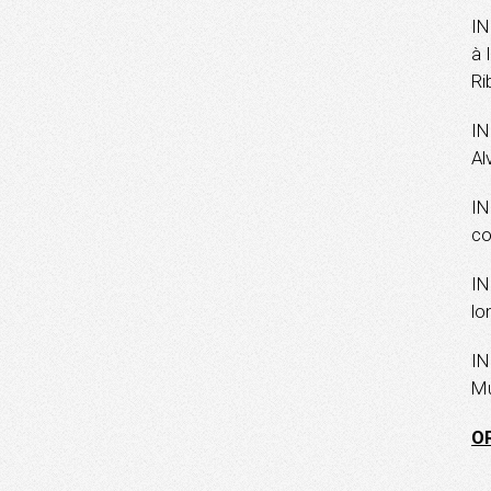
IN
à 
Ri
IN
Al
IN
co
IN
lo
IN
Mu
O