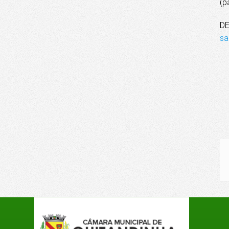
(p
D
sa