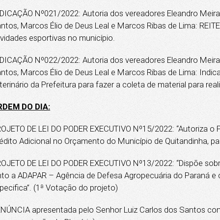
DICAÇÃO Nº021/2022: Autoria dos vereadores Eleandro Meira d
ntos, Marcos Élio de Deus Leal e Marcos Ribas de Lima: REITE
ividades esportivas no município.
DICAÇÃO Nº022/2022: Autoria dos vereadores Eleandro Meira d
ntos, Marcos Élio de Deus Leal e Marcos Ribas de Lima: Indica
terinário da Prefeitura para fazer a coleta de material para 
RDEM DO DIA:
OJETO DE LEI DO PODER EXECUTIVO Nº15/2022: “Autoriza o Pod
édito Adicional no Orçamento do Município de Quitandinha, par
OJETO DE LEI DO PODER EXECUTIVO Nº13/2022: “Dispõe sobre
nto a ADAPAR – Agência de Defesa Agropecuária do Paraná e 
pecifica”. (1ª Votação do projeto)
NÚNCIA apresentada pelo Senhor Luiz Carlos dos Santos contr