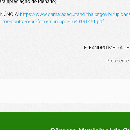
ara apreciação do Plenário)
ENÚNCIA:
https://www.camaradequitandinha.pr.gov.br/uploads
ntos-contra-o-prefeito-municipal-1649191451.pdf
ELEANDRO MEIRA DE
Presidente