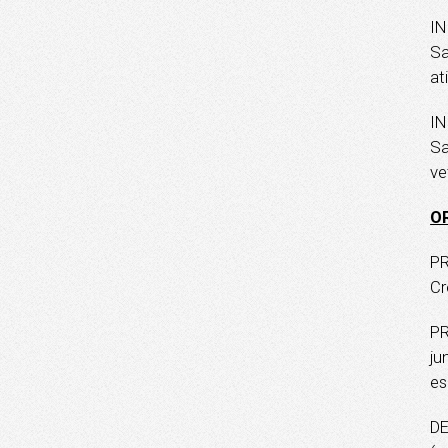
IN
Sa
at
IN
Sa
ve
O
PR
Cr
PR
ju
es
DE