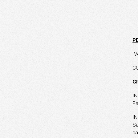
P
-V
C
G
IN
Pa
IN
Sa
ca