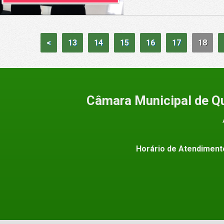
<
13
14
15
16
17
18
Câmara Municipal de Q
Horário de Atendiment