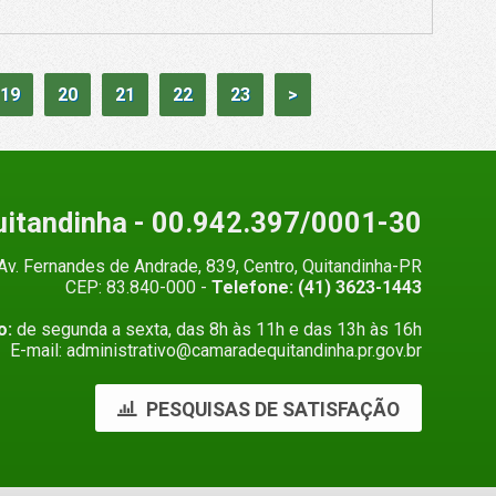
19
20
21
22
23
>
uitandinha
- 00.942.397/0001-30
Av. Fernandes de Andrade, 839, Centro, Quitandinha-PR
CEP: 83.840-000 -
Telefone: (41) 3623-1443
o:
de segunda a sexta, das 8h às 11h e das 13h às 16h
E-mail: administrativo@camaradequitandinha.pr.gov.br
PESQUISAS DE SATISFAÇÃO