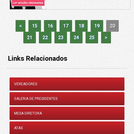
<
15
16
17
18
19
20
21
22
23
24
25
>
Links Relacionados
VEREADORES
GALERIA DE PRESIDENTES
MESA DIRETORA
ATAS