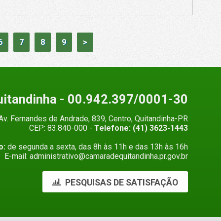
6
7
8
9
>
uitandinha
- 00.942.397/0001-30
Av. Fernandes de Andrade, 839, Centro, Quitandinha-PR
CEP: 83.840-000 -
Telefone: (41) 3623-1443
o:
de segunda a sexta, das 8h às 11h e das 13h às 16h
E-mail: administrativo@camaradequitandinha.pr.gov.br
PESQUISAS DE SATISFAÇÃO