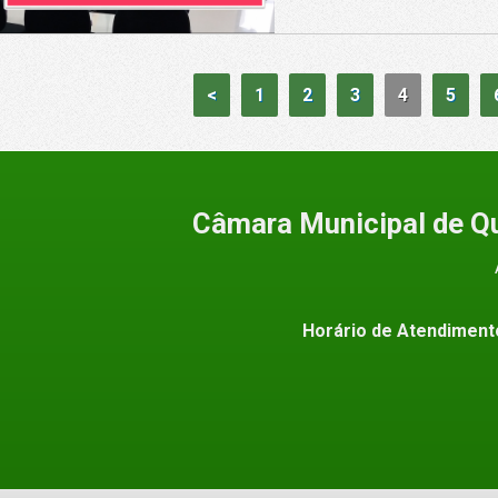
<
1
2
3
4
5
Câmara Municipal de Q
Horário de Atendiment