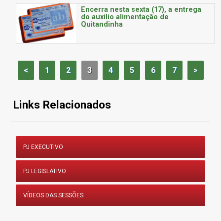
Encerra nesta sexta (17), a entrega
do auxílio alimentação de
Quitandinha
<
1
2
3
4
5
6
7
>
Links Relacionados
PJ EXECUTIVO
PJ LEGISLATIVO
VÍDEOS DAS SESSÕES